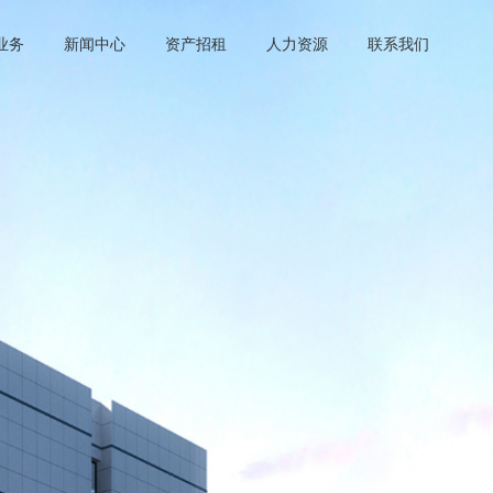
业务
新闻中心
资产招租
人力资源
联系我们