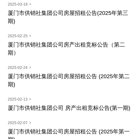
2025-03-19
>
厦门市供销社集团公司房屋招租公告(2025年第三
期)
2025-02-25
>
厦门市供销社集团公司房产出租竞标公告（第二
期）
2025-02-24
>
厦门市供销社集团公司房屋招租公告 (2025年第二
期)
2025-02-13
>
厦门市供销社集团公司 房产出租竞标公告(第一期)
2025-02-07
>
厦门市供销社集团公司房屋招租公告 (2025年第一