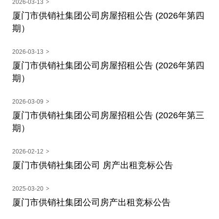
2026-03-13
>
厦门市供销社集团公司房屋招租公告 (2026年第四
期）
2026-03-13
>
厦门市供销社集团公司房屋招租公告 (2026年第四
期）
2026-03-09
>
厦门市供销社集团公司房屋招租公告 (2026年第三
期）
2026-02-12
>
厦门市供销社集团公司 房产出租竞标公告
2025-03-20
>
厦门市供销社集团公司房产出租竞标公告