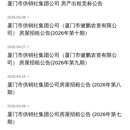
厦门市供销社集团公司 房产出租竞标公告
2026-05-06
>
厦门市供销社集团公司（厦门市健鹏农资有限公
司） 房屋招租公告(2026年第十期）
2026-04-27
>
厦门市供销社集团公司（厦门市健鹏农资有限公
司） 房屋招租公告(2026年第九期）
2026-04-15
>
厦门市供销社集团公司房屋招租公告 (2026年第八
期）
2026-04-09
>
厦门市供销社集团公司房屋招租公告 (2026年第七
期）