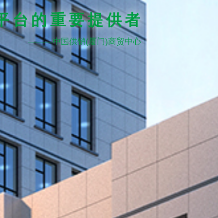
平台的重要提供者
―――中国供销(厦门)商贸中心