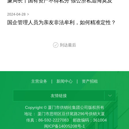
廉局长丨国有资产不得私分 假公济私追悔莫及
2024-04-28
>
国企管理人员为亲友非法牟利，如何精准定性？
到达最后
|
|
主营业务
新闻中心
资产招租
友情链接
Copyright © 厦门市供销社集团公司版权所有
地址： 厦门市思明区豆仔尾路296号供销大厦
传真：86-592-2227083 邮政编码：361004
闽ICP备14005208号-1