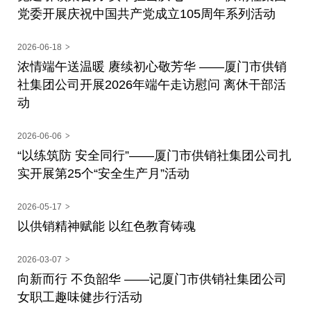
社集团公司开展2026年端午走访慰问 离休干部活
动
2026-06-06
>
“以练筑防 安全同行”——厦门市供销社集团公司扎
实开展第25个“安全生产月”活动
2026-05-17
>
以供销精神赋能 以红色教育铸魂
2026-03-07
>
向新而行 不负韶华 ——记厦门市供销社集团公司
女职工趣味健步行活动
2026-03-05
>
便民服务进社区 雷锋精神暖新