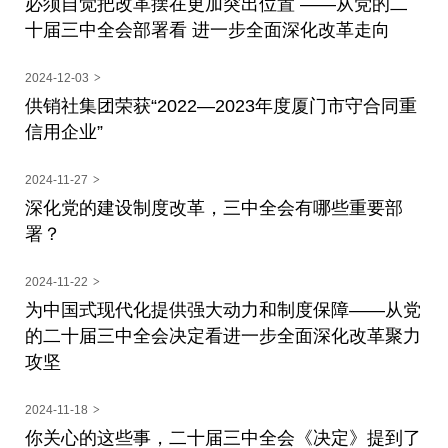
供销社集团荣获“2022—2023年度厦门市守合同重
信用企业”
2024-11-27
>
深化党的建设制度改革，三中全会有哪些重要部
署？
2024-11-22
>
为中国式现代化提供强大动力和制度保障——从党
的二十届三中全会决定看进一步全面深化改革聚力
攻坚
2024-11-18
>
你关心的这些事，二十届三中全会《决定》提到了
2024-11-07
>
用好专项督查抓手 推进监督做细做实