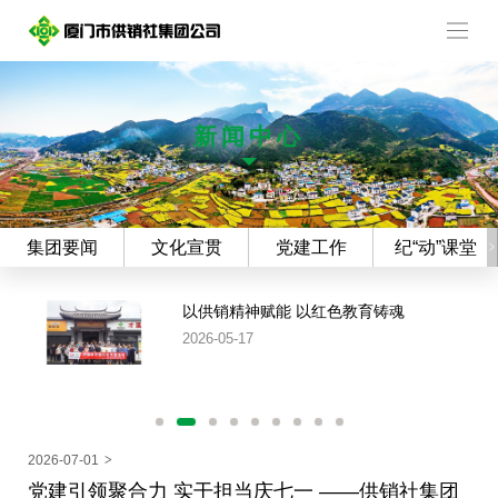
新闻中心
集团要闻
文化宣贯
党建工作
纪“动”课堂
供
以供销精神赋能 以红色教育铸魂
立
2026-05-17
2026-07-01
>
党建引领聚合力 实干担当庆七一 ——供销社集团
党委开展庆祝中国共产党成立105周年系列活动
2026-06-18
>
浓情端午送温暖 赓续初心敬芳华 ——厦门市供销