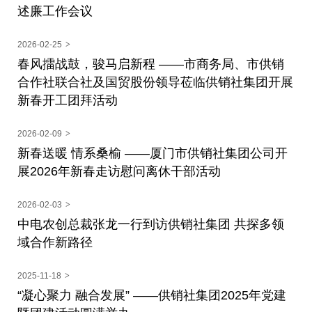
合作社联合社及国贸股份领导莅临供销社集团开展
新春开工团拜活动
2026-02-09
>
新春送暖 情系桑榆 ——厦门市供销社集团公司开
展2026年新春走访慰问离休干部活动
2026-02-03
>
中电农创总裁张龙一行到访供销社集团 共探多领
域合作新路径
2025-11-18
>
“凝心聚力 融合发展” ——供销社集团2025年党建
暨团建活动圆满举办
2025-11-04
>
供销社集团举办erp-next系统培训,助力数字化转型