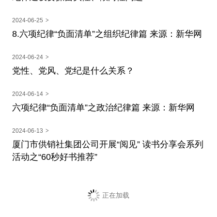
2024-06-24
>
党性、党风、党纪是什么关系？
2024-06-14
>
六项纪律“负面清单”之政治纪律篇 来源：新华网
2024-06-13
>
厦门市供销社集团公司开展“阅见” 读书分享会系列
活动之“60秒好书推荐”
2024-06-05
>
“‘粽’情暖心，‘童’享安康”——供销社集团党委精
准“双报到”活动
2024-06-05
>
修好党性必修课