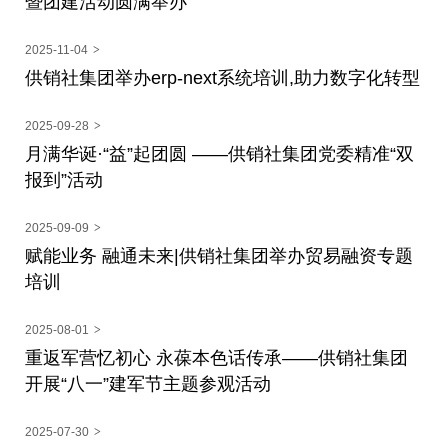
2025-09-28
>
月满华诞·“益”起团圆 ——供销社集团党委精准“双
报到”活动
2025-09-09
>
赋能业务 融通未来|供销社集团举办贸易融资专题
培训
2025-08-01
>
重返军营忆初心 永葆本色话传承——供销社集团
开展“八一”建军节主题参观活动
2025-07-30
>
供销社集团2025年内训师赋能培训顺利举行
2025-07-01
>
数字赋能强根基 清风廉韵庆“七一” ——供销社集