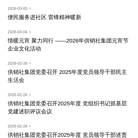
2026-03-04
>
情暖元宵 聚力同行 ——2026年供销社集团元宵节
企业文化活动
2026-02-28
>
供销社集团党委召开 2025年度党员领导干部民主
生活会
2026-02-28
>
供销社集团党委召开2025年度 党组织书记抓基层
党建述职评议会议
2026-02-28
>
供销社集团党委召开2025年度 党员领导干部述责
述廉工作会议
2026-02-25
>
春风擂战鼓，骏马启新程 ——市商务局、市供销